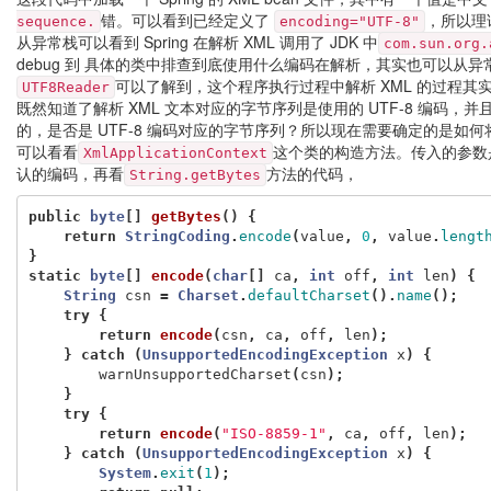
错。可以看到已经定义了
，所以理
sequence.
encoding="UTF-8"
从异常栈可以看到 Spring 在解析 XML 调用了 JDK 中
com.sun.org.
debug 到 具体的类中排查到底使用什么编码在解析，其实也可以从异
可以了解到，这个程序执行过程中解析 XML 的过程
UTF8Reader
既然知道了解析 XML 文本对应的字节序列是使用的 UTF-8 编码，并
的，是否是 UTF-8 编码对应的字节序列？所以现在需要确定的是如何
可以看看
这个类的构造方法。传入的参数
XmlApplicationContext
认的编码，再看
方法的代码，
String.getBytes
public
byte
[]
getBytes
()
{
return
StringCoding
.
encode
(
value
,
0
,
value
.
lengt
}
static
byte
[]
encode
(
char
[]
ca
,
int
off
,
int
len
)
{
String
csn
=
Charset
.
defaultCharset
().
name
();
try
{
return
encode
(
csn
,
ca
,
off
,
len
);
}
catch
(
UnsupportedEncodingException
x
)
{
warnUnsupportedCharset
(
csn
);
}
try
{
return
encode
(
"ISO-8859-1"
,
ca
,
off
,
len
);
}
catch
(
UnsupportedEncodingException
x
)
{
System
.
exit
(
1
);