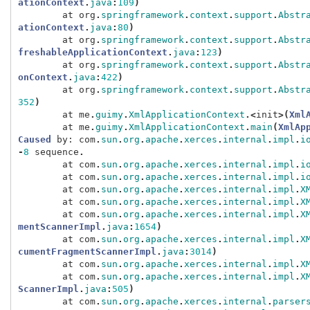
ationContext
.
java
:
109
)
at
org
.
springframework
.
context
.
support
.
Abstr
ationContext
.
java
:
80
)
at
org
.
springframework
.
context
.
support
.
Abstr
freshableApplicationContext
.
java
:
123
)
at
org
.
springframework
.
context
.
support
.
Abstr
onContext
.
java
:
422
)
at
org
.
springframework
.
context
.
support
.
Abstr
352
)
at
me
.
guimy
.
XmlApplicationContext
.<
init
>(
Xml
at
me
.
guimy
.
XmlApplicationContext
.
main
(
XmlAp
Caused
by:
com
.
sun
.
org
.
apache
.
xerces
.
internal
.
impl
.
i
-
8
sequence
.
at
com
.
sun
.
org
.
apache
.
xerces
.
internal
.
impl
.
i
at
com
.
sun
.
org
.
apache
.
xerces
.
internal
.
impl
.
i
at
com
.
sun
.
org
.
apache
.
xerces
.
internal
.
impl
.
X
at
com
.
sun
.
org
.
apache
.
xerces
.
internal
.
impl
.
X
at
com
.
sun
.
org
.
apache
.
xerces
.
internal
.
impl
.
X
mentScannerImpl
.
java
:
1654
)
at
com
.
sun
.
org
.
apache
.
xerces
.
internal
.
impl
.
X
cumentFragmentScannerImpl
.
java
:
3014
)
at
com
.
sun
.
org
.
apache
.
xerces
.
internal
.
impl
.
X
at
com
.
sun
.
org
.
apache
.
xerces
.
internal
.
impl
.
X
ScannerImpl
.
java
:
505
)
at
com
.
sun
.
org
.
apache
.
xerces
.
internal
.
parser