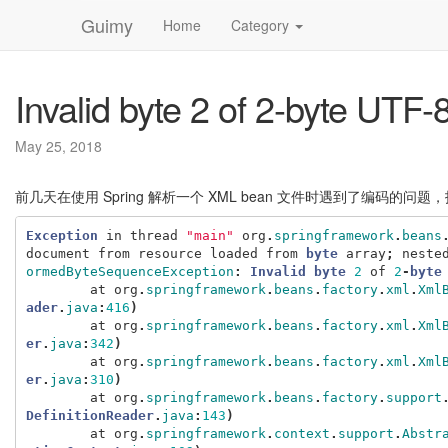
Guimy
Home
Category
Invalid byte 2 of 2-byte UTF
May 25, 2018
前几天在使用 Spring 解析一个 XML bean 文件时遇到了编码的
Exception
in
thread
"main"
org
.
springframework
.
beans
document
from
resource
loaded
from
byte
array
;
neste
ormedByteSequenceException
:
Invalid
byte
2
of
2
-
byte
at
org
.
springframework
.
beans
.
factory
.
xml
.
Xml
ader
.
java
:
416
)
at
org
.
springframework
.
beans
.
factory
.
xml
.
Xml
er
.
java
:
342
)
at
org
.
springframework
.
beans
.
factory
.
xml
.
Xml
er
.
java
:
310
)
at
org
.
springframework
.
beans
.
factory
.
support
DefinitionReader
.
java
:
143
)
at
org
.
springframework
.
context
.
support
.
Abstr