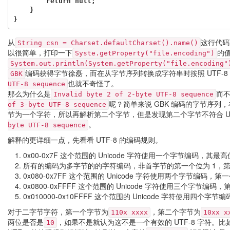
return
null
;
}
}
从
这行代码
String csn = Charset.defaultCharset().name()
以很简单，打印一下
的
Syste.getProperty("file.encoding")
System.out.println(System.getProperty("file.encoding"
编码获得字节徐磊，而在从字节序列转换成字符串时按照 UTF-
GBK
也就不奇怪了。
UTF-8 sequence
那么为什么是
而
Invalid byte 2 of 2-byte UTF-8 sequence
呢？简单来说 GBK 编码的字节序列，
of 3-byte UTF-8 sequence
节为一个字符，所以再解析第二个字节，但是发现第二个字节不符合 U
。
byte UTF-8 sequence
解释的更详细一点，先看看 UTF-8 的编码规则。
0x00-0x7F 这个范围的 Unicode 字符使用一个字节编码，其最高
所有的编码为多字节的的字符编码，非首字节的第一个位为 1，第
0x080-0x7FF 这个范围的 Unicode 字符使用两个字节编码
0x0800-0xFFFF 这个范围的 Unicode 字符使用三个字节编
0x010000-0x10FFFF 这个范围的 Unicode 字符使用四
对于二字节字符，第一个字节为
，第二个字节为
110x xxxx
10xx x
两位是否是
，如果不是就认为这不是一个有效的 UTF-8 字符。比
10