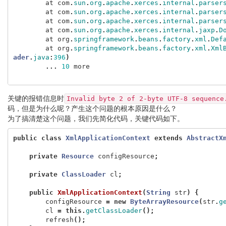
at
com
.
sun
.
org
.
apache
.
xerces
.
internal
.
parser
at
com
.
sun
.
org
.
apache
.
xerces
.
internal
.
parser
at
com
.
sun
.
org
.
apache
.
xerces
.
internal
.
parser
at
com
.
sun
.
org
.
apache
.
xerces
.
internal
.
jaxp
.
D
at
org
.
springframework
.
beans
.
factory
.
xml
.
Def
at
org
.
springframework
.
beans
.
factory
.
xml
.
Xml
ader
.
java
:
396
)
...
10
more
关键的报错信息时
Invalid byte 2 of 2-byte UTF-8 sequence
码，但是为什么呢？产生这个问题的根本原因是什么？
为了搞清楚这个问题，我们先简化代码，关键代码如下。
public
class
XmlApplicationContext
extends
AbstractX
private
Resource
configResource
;
private
ClassLoader
cl
;
public
XmlApplicationContext
(
String
str
)
{
configResource
=
new
ByteArrayResource
(
str
.
g
cl
=
this
.
getClassLoader
();
refresh
();