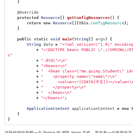
}
@Override
protected
Resource
[]
getConfigResources
()
{
return
new
Resource
[]{
this
.
configResource
};
}
public
static
void
main
(
String
[]
args
)
{
String
data
=
"<?xml version=\"1.0\" encodin
+
"<!DOCTYPE beans PUBLIC \"-//SPRING//D
s"
+
".dtd\">\n"
+
"<beans>\n"
+
"  <bean class=\"me.guimy.Student\" id
+
"    <property name=\"name\">\n"
+
"      <value><![CDATA[中文]]></value>\
+
"    </property>\n"
+
"  </bean>\n"
+
"</beans>"
;
ApplicationContext
applicationContext
=
new
}
}
这段代码中加载一个 Spring 的 XML bean 文件，其中有一个值