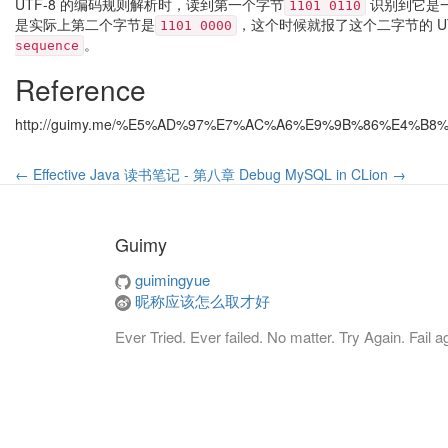
UTF-8 的编码规则解析时，读到第一个字节
识别到它是
1101 0110
是实际上第二个字节是
，这个时候就报了这个二字节的 U
1101 0000
。
sequence
Reference
http://guimy.me/%E5%AD%97%E7%AC%A6%E9%9B%86%E4%B8%8
← Effective Java 读书笔记 - 第八章
Debug MySQL in CLion →
Guimy
guimingyue
昵称应该怎么取才好
Ever Tried. Ever failed. No matter. Try Again. Fail aga