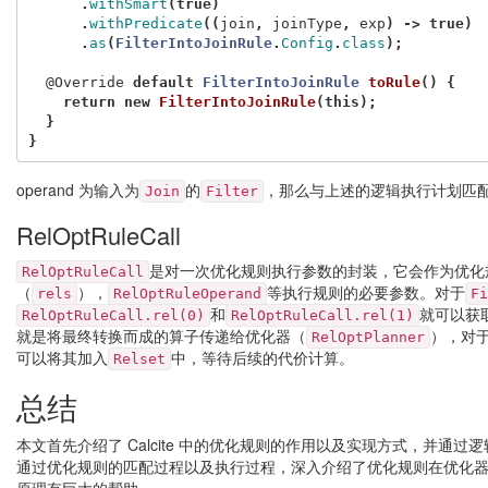
.
withSmart
(
true
)
.
withPredicate
((
join
,
joinType
,
exp
)
->
true
)
.
as
(
FilterIntoJoinRule
.
Config
.
class
);
@Override
default
FilterIntoJoinRule
toRule
()
{
return
new
FilterIntoJoinRule
(
this
);
}
}
operand 为输入为
的
，那么与上述的逻辑执行计划匹
Join
Filter
RelOptRuleCall
是对一次优化规则执行参数的封装，它会作为优化
RelOptRuleCall
（
），
等执行规则的必要参数。对于
rels
RelOptRuleOperand
Fi
和
就可以获
RelOptRuleCall.rel(0)
RelOptRuleCall.rel(1)
就是将最终转换而成的算子传递给优化器（
），对于
RelOptPlanner
可以将其加入
中，等待后续的代价计算。
Relset
总结
本文首先介绍了 Calcite 中的优化规则的作用以及实现方式，并
通过优化规则的匹配过程以及执行过程，深入介绍了优化规则在优化器中所扮演