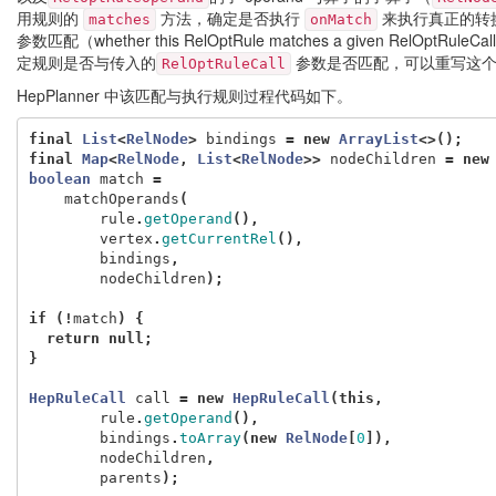
用规则的
方法，确定是否执行
来执行真正的转
matches
onMatch
参数匹配（whether this RelOptRule matches a given RelOptRu
定规则是否与传入的
参数是否匹配，可以重写这
RelOptRuleCall
HepPlanner 中该匹配与执行规则过程代码如下。
final
List
<
RelNode
>
bindings
=
new
ArrayList
<>();
final
Map
<
RelNode
,
List
<
RelNode
>>
nodeChildren
=
new
boolean
match
=
matchOperands
(
rule
.
getOperand
(),
vertex
.
getCurrentRel
(),
bindings
,
nodeChildren
);
if
(!
match
)
{
return
null
;
}
HepRuleCall
call
=
new
HepRuleCall
(
this
,
rule
.
getOperand
(),
bindings
.
toArray
(
new
RelNode
[
0
]),
nodeChildren
,
parents
);