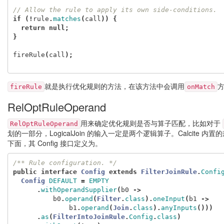
// Allow the rule to apply its own side-conditions.
if
(!
rule
.
matches
(
call
))
{
return
null
;
}
fireRule
(
call
);
就是执行优化规则的方法，在该方法中会调用
fireRule
onMatch
RelOptRuleOperand
用来确定优化规则是否与算子匹配，比如对于
RelOptRuleOperand
划的一部分，LogicalJoin 的输入一定是两个逻辑算子。Calcite 内置
下面，其 Config 接口定义为。
/** Rule configuration. */
public
interface
Config
extends
FilterJoinRule
.
Confi
Config
DEFAULT
=
EMPTY
.
withOperandSupplier
(
b0
->
b0
.
operand
(
Filter
.
class
).
oneInput
(
b1
->
b1
.
operand
(
Join
.
class
).
anyInputs
()))
.
as
(
FilterIntoJoinRule
.
Config
.
class
)