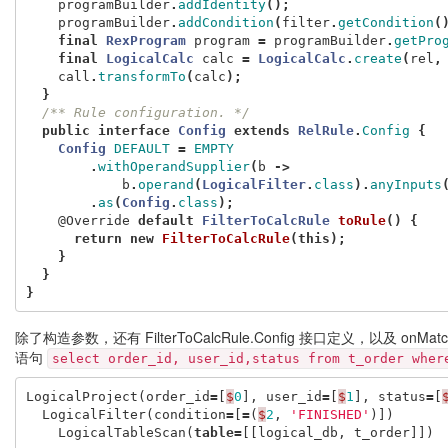
programBuilder
.
addIdentity
();
programBuilder
.
addCondition
(
filter
.
getCondition
(
final
RexProgram
program
=
programBuilder
.
getPro
final
LogicalCalc
calc
=
LogicalCalc
.
create
(
rel
,
call
.
transformTo
(
calc
);
}
/** Rule configuration. */
public
interface
Config
extends
RelRule
.
Config
{
Config
DEFAULT
=
EMPTY
.
withOperandSupplier
(
b
->
b
.
operand
(
LogicalFilter
.
class
).
anyInputs
.
as
(
Config
.
class
);
@Override
default
FilterToCalcRule
toRule
()
{
return
new
FilterToCalcRule
(
this
);
}
}
}
除了构造参数，还有 FilterToCalcRule.Config 接口定义，以及 onMat
语句
select order_id, user_id,status from t_order wher
LogicalProject
(
order_id
=
[
$
0
],
user_id
=
[
$
1
],
status
=
[
LogicalFilter
(
condition
=
[
=
(
$
2
,
'FINISHED'
)])
LogicalTableScan
(
table
=
[[
logical_db
,
t_order
]])