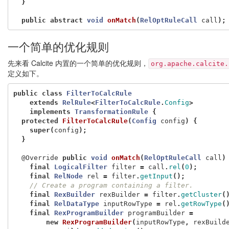
}
public
abstract
void
onMatch
(
RelOptRuleCall
call
);
一个简单的优化规则
先来看 Calcite 内置的一个简单的优化规则，
org.apache.calcite.
定义如下。
public
class
FilterToCalcRule
extends
RelRule
<
FilterToCalcRule
.
Config
>
implements
TransformationRule
{
protected
FilterToCalcRule
(
Config
config
)
{
super
(
config
);
}
@Override
public
void
onMatch
(
RelOptRuleCall
call
)
final
LogicalFilter
filter
=
call
.
rel
(
0
);
final
RelNode
rel
=
filter
.
getInput
();
// Create a program containing a filter.
final
RexBuilder
rexBuilder
=
filter
.
getCluster
(
final
RelDataType
inputRowType
=
rel
.
getRowType
(
final
RexProgramBuilder
programBuilder
=
new
RexProgramBuilder
(
inputRowType
,
rexBuild