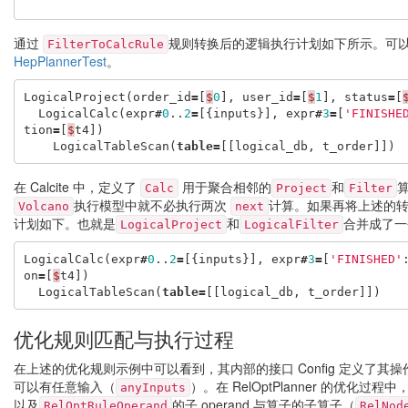
通过
规则转换后的逻辑执行计划如下所示。可
FilterToCalcRule
HepPlannerTest
。
LogicalProject
(
order_id
=
[
$
0
],
user_id
=
[
$
1
],
status
=
[
LogicalCalc
(
expr
#
0
..
2
=
[{
inputs
}],
expr
#
3
=
[
'FINISHE
tion
=
[
$
t4
])
LogicalTableScan
(
table
=
[[
logical_db
,
t_order
]])
在 Calcite 中，定义了
用于聚合相邻的
和
Calc
Project
Filter
执行模型中就不必执行两次
计算。如果再将上述的
Volcano
next
计划如下。也就是
和
合并成了一
LogicalProject
LogicalFilter
LogicalCalc
(
expr
#
0
..
2
=
[{
inputs
}],
expr
#
3
=
[
'FINISHED'
on
=
[
$
t4
])
LogicalTableScan
(
table
=
[[
logical_db
,
t_order
]])
优化规则匹配与执行过程
在上述的优化规则示例中可以看到，其内部的接口 Config 定义了其操作数（
可以有任意输入（
）。在 RelOptPlanner 的优化过
anyInputs
以及
的子 operand 与算子的子算子（
RelOptRuleOperand
RelNod