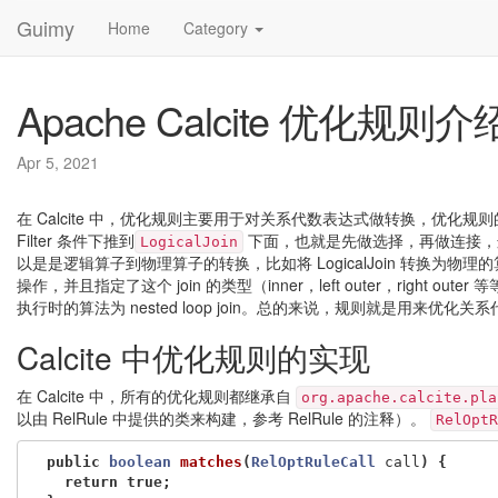
Guimy
Home
Category
Apache Calcite 优化规则介
Apr 5, 2021
在 Calcite 中，优化规则主要用于对关系代数表达式做转换，优
Filter 条件下推到
下面，也就是先做选择，再做连接，这
LogicalJoin
以是是逻辑算子到物理算子的转换，比如将 LogicalJoin 转换为物理
操作，并且指定了这个 join 的类型（inner，left outer，right outer
执行时的算法为 nested loop join。总的来说，规则就是用来优
Calcite 中优化规则的实现
在 Calcite 中，所有的优化规则都继承自
org.apache.calcite.pla
以由 RelRule 中提供的类来构建，参考 RelRule 的注释）。
RelOptR
public
boolean
matches
(
RelOptRuleCall
call
)
{
return
true
;